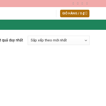
GIỎ HÀNG /
0
₫
ết quả duy nhất