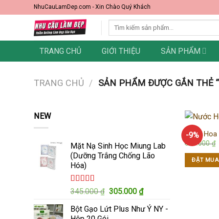
Skip
NhuCauLamDep.com - Xin Chào Quý Khách
to
Tìm
content
kiếm:
TRANG CHỦ
GIỚI THIỆU
SẢN PHẨM
TRANG CHỦ
/
SẢN PHẨM ĐƯỢC GẮN THẺ “
NEW
Nước Hoa 
-9%
650.000
₫
Mặt Nạ Sinh Học Miung Lab
(Dưỡng Trắng Chống Lão
ĐẶT MUA
Hóa)
Được xếp
Giá
Giá
345.000
₫
305.000
₫
hạng
5.00
5
gốc
hiện
sao
Bột Gạo Lứt Plus Như Ý NY -
là:
tại
Hộp 20 Gói