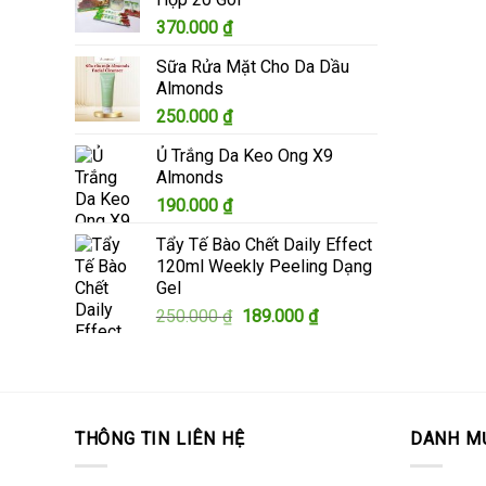
345.000 ₫.
là:
370.000
₫
305.000 ₫.
Sữa Rửa Mặt Cho Da Dầu
Almonds
250.000
₫
Ủ Trắng Da Keo Ong X9
Almonds
190.000
₫
Tẩy Tế Bào Chết Daily Effect
120ml Weekly Peeling Dạng
Gel
Giá
Giá
250.000
₫
189.000
₫
gốc
hiện
là:
tại
250.000 ₫.
là:
189.000 ₫.
THÔNG TIN LIÊN HỆ
DANH M