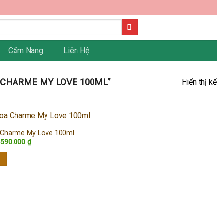
Cẩm Nang
Liên Hệ
CHARME MY LOVE 100ML”
Hiển thị k
Charme My Love 100ml
Giá
Giá
590.000
₫
gốc
hiện
là:
tại
650.000 ₫.
là:
590.000 ₫.