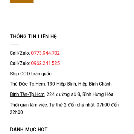
420.000 ₫.
là:
390.000 ₫.
THÔNG TIN LIÊN HỆ
Call/Zalo:
0773.944.702
Call/Zalo:
0962.241.525
Ship COD toàn quốc
Thủ Đức-Tp.Hcm
: 130 Hiệp Bình, Hiệp Bình Chánh
Bình Tân-Tp.Hcm
: 224 đường số 8, Bình Hưng Hòa
Thời gian làm việc: Từ thứ 2 đến chủ nhật: 07h00 đến
22h00
DANH MỤC HOT