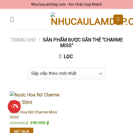
Skip
NhuCauLamDep.com - Xin Chào Quý Khách
to
content
TRANG CHỦ
/
SẢN PHẨM ĐƯỢC GẮN THẺ “CHARME
MISS”
LỌC
-7%
Nước Hoa Nữ Charme Miss
50ml
Giá
Giá
420.000
₫
390.000
₫
gốc
hiện
là:
tại
ĐẶT MUA