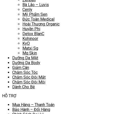
Bà Lão – Luvis
Cenly
Mỹ Phẩm Sen
Đức Toàn Medical
Hoài Thương Organic
Huyền Phi
Detox BlanC
Kohinoor
KyO
Matxi Sg
Mq Skin
Dưỡng Da Mặt
Dưỡng Da Body
Giảm Cân
Chăm Sóc Tóc
Chăm Sóc Đôi Mắt
Chăm Sóc Đôi Môi
Dành Cho Bé
HỖ TRỢ
Mua Hàng – Thanh Toán
Bảo Hành – Đổi Hàng