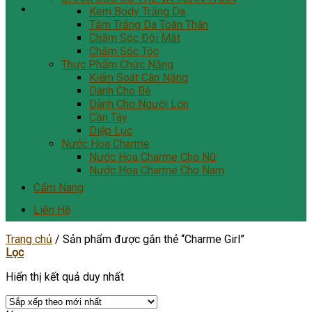
Kem Body Trắng Da
Tắm Trắng Da Toàn Thân
Chăm Sóc Đôi Mắt
Chăm Sóc Tóc
Thực Phẩm Chức Năng
Kiểm Soát Cân Nặng
Dành Cho Bé
Dành Cho Người Lớn
Cần Tây
Diệp Lục
Nước Hoa Charme
Nước Hoa Charme Cho Nữ
Nước Hoa Charme Cho Nam
Cẩm Nang
Liên Hệ
Trang chủ
/
Sản phẩm được gắn thẻ “Charme Girl”
Lọc
Hiển thị kết quả duy nhất