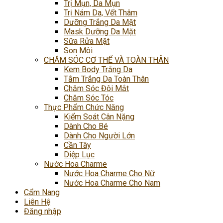
Trị Mụn, Da Mụn
Trị Nám Da, Vết Thâm
Dưỡng Trắng Da Mặt
Mask Dưỡng Da Mặt
Sữa Rửa Mặt
Son Môi
CHĂM SÓC CƠ THỂ VÀ TOÀN THÂN
Kem Body Trắng Da
Tắm Trắng Da Toàn Thân
Chăm Sóc Đôi Mắt
Chăm Sóc Tóc
Thực Phẩm Chức Năng
Kiểm Soát Cân Nặng
Dành Cho Bé
Dành Cho Người Lớn
Cần Tây
Diệp Lục
Nước Hoa Charme
Nước Hoa Charme Cho Nữ
Nước Hoa Charme Cho Nam
Cẩm Nang
Liên Hệ
Đăng nhập