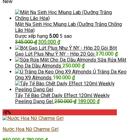
New
Mặt Nạ Sinh Học Miung Lab (Dưỡng Trắng Chống
Lão Hóa)
Được xếp hạng
5.00
5 sao
Giá
Giá
345.000
₫
305.000
₫
gốc
hiện
Bột
là:
tại
Gạo Lứt Plus Như Ý NY - Hộp 20 Gói
370.000
₫
345.000 ₫.
là:
Sữa Rửa Mặt
305.000 ₫.
Cho Da Dầu Almonds
250.000
₫
Ủ Trắng Da Keo
Ong X9 Almonds
190.000
₫
Tẩy Tế Bào Chết Daily Effect 120ml Weekly
Giá
Giá
Peeling Dạng Gel
250.000
₫
189.000
₫
gốc
hiện
-8%
là:
tại
250.000 ₫.
là:
189.000 ₫.
Nước Hoa Nữ Charme Girl
Giá
Giá