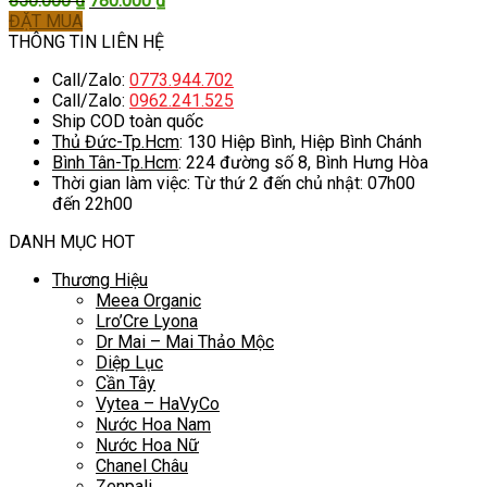
850.000
₫
780.000
₫
gốc
hiện
ĐẶT MUA
là:
tại
THÔNG TIN LIÊN HỆ
850.000 ₫.
là:
Call/Zalo:
0773.944.702
780.000 ₫.
Call/Zalo:
0962.241.525
Ship COD toàn quốc
Thủ Đức-Tp.Hcm
: 130 Hiệp Bình, Hiệp Bình Chánh
Bình Tân-Tp.Hcm
: 224 đường số 8, Bình Hưng Hòa
Thời gian làm việc: Từ thứ 2 đến chủ nhật: 07h00
đến 22h00
DANH MỤC HOT
Thương Hiệu
Meea Organic
Lro’Cre Lyona
Dr Mai – Mai Thảo Mộc
Diệp Lục
Cần Tây
Vytea – HaVyCo
Nước Hoa Nam
Nước Hoa Nữ
Chanel Châu
Zenpali