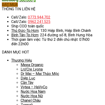
630.000
₫
580.000
₫
gốc
hiện
ĐẶT MUA
là:
tại
THÔNG TIN LIÊN HỆ
630.000 ₫.
là:
Call/Zalo:
0773.944.702
580.000 ₫.
Call/Zalo:
0962.241.525
Ship COD toàn quốc
Thủ Đức-Tp.Hcm
: 130 Hiệp Bình, Hiệp Bình Chánh
Bình Tân-Tp.Hcm
: 224 đường số 8, Bình Hưng Hòa
Thời gian làm việc: Từ thứ 2 đến chủ nhật: 07h00
đến 22h00
DANH MỤC HOT
Thương Hiệu
Meea Organic
Lro’Cre Lyona
Dr Mai – Mai Thảo Mộc
Diệp Lục
Cần Tây
Vytea – HaVyCo
Nước Hoa Nam
Nước Hoa Nữ
Chanel Châu
Zenpali