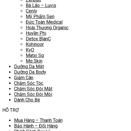
Bà Lão – Luvis
Cenly
Mỹ Phẩm Sen
Đức Toàn Medical
Hoài Thương Organic
Huyền Phi
Detox BlanC
Kohinoor
KyO
Matxi Sg
Mq Skin
Dưỡng Da Mặt
Dưỡng Da Body
Giảm Cân
Chăm Sóc Tóc
Chăm Sóc Đôi Mắt
Chăm Sóc Đôi Môi
Dành Cho Bé
HỖ TRỢ
Mua Hàng – Thanh Toán
Bảo Hành – Đổi Hàng