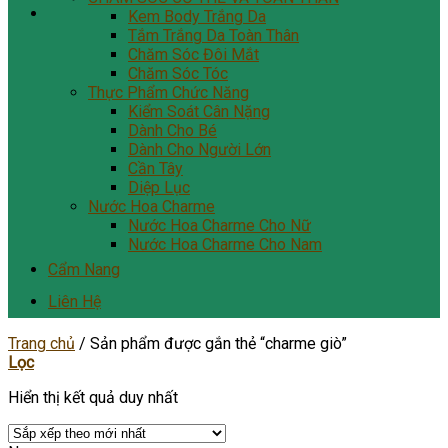
Kem Body Trắng Da
Tắm Trắng Da Toàn Thân
Chăm Sóc Đôi Mắt
Chăm Sóc Tóc
Thực Phẩm Chức Năng
Kiểm Soát Cân Nặng
Dành Cho Bé
Dành Cho Người Lớn
Cần Tây
Diệp Lục
Nước Hoa Charme
Nước Hoa Charme Cho Nữ
Nước Hoa Charme Cho Nam
Cẩm Nang
Liên Hệ
Trang chủ
/
Sản phẩm được gắn thẻ “charme giò”
Lọc
Hiển thị kết quả duy nhất