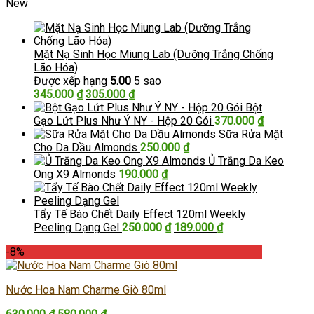
New
Mặt Nạ Sinh Học Miung Lab (Dưỡng Trắng Chống
Lão Hóa)
Được xếp hạng
5.00
5 sao
Giá
Giá
345.000
₫
305.000
₫
gốc
hiện
Bột
là:
tại
Gạo Lứt Plus Như Ý NY - Hộp 20 Gói
370.000
₫
345.000 ₫.
là:
Sữa Rửa Mặt
305.000 ₫.
Cho Da Dầu Almonds
250.000
₫
Ủ Trắng Da Keo
Ong X9 Almonds
190.000
₫
Tẩy Tế Bào Chết Daily Effect 120ml Weekly
Giá
Giá
Peeling Dạng Gel
250.000
₫
189.000
₫
gốc
hiện
-8%
là:
tại
250.000 ₫.
là:
189.000 ₫.
Nước Hoa Nam Charme Giò 80ml
Giá
Giá