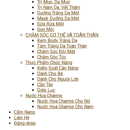
Trị Mụn, Da Mụn
Trị Nám Da, Vết Thâm
Dưỡng Trắng Da Mặt
Mask Dưỡng Da Mặt
Sữa Rửa Mặt
Son Môi
CHĂM SÓC CƠ THỂ VÀ TOÀN THÂN
Kem Body Trắng Da
Tắm Trắng Da Toàn Thân
Chăm Sóc Đôi Mắt
Chăm Sóc Tóc
Thực Phẩm Chức Năng
Kiểm Soát Cân Nặng
Dành Cho Bé
Dành Cho Người Lớn
Cần Tây
Diệp Lục
Nước Hoa Charme
Nước Hoa Charme Cho Nữ
Nước Hoa Charme Cho Nam
Cẩm Nang
Liên Hệ
Đăng nhập