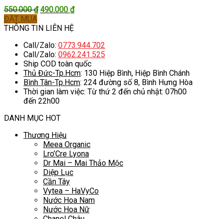
Giá
Giá
550.000
₫
490.000
₫
gốc
hiện
ĐẶT MUA
là:
tại
THÔNG TIN LIÊN HỆ
550.000 ₫.
là:
Call/Zalo:
0773.944.702
490.000 ₫.
Call/Zalo:
0962.241.525
Ship COD toàn quốc
Thủ Đức-Tp.Hcm
: 130 Hiệp Bình, Hiệp Bình Chánh
Bình Tân-Tp.Hcm
: 224 đường số 8, Bình Hưng Hòa
Thời gian làm việc: Từ thứ 2 đến chủ nhật: 07h00
đến 22h00
DANH MỤC HOT
Thương Hiệu
Meea Organic
Lro’Cre Lyona
Dr Mai – Mai Thảo Mộc
Diệp Lục
Cần Tây
Vytea – HaVyCo
Nước Hoa Nam
Nước Hoa Nữ
Chanel Châu