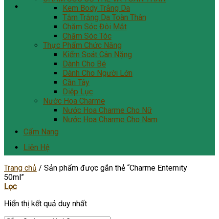
Kem Body Trắng Da
Tắm Trắng Da Toàn Thân
Chăm Sóc Đôi Mắt
Chăm Sóc Tóc
Thực Phẩm Chức Năng
Kiểm Soát Cân Nặng
Dành Cho Bé
Dành Cho Người Lớn
Cần Tây
Diệp Lục
Nước Hoa Charme
Nước Hoa Charme Cho Nữ
Nước Hoa Charme Cho Nam
Cẩm Nang
Liên Hệ
Trang chủ
/
Sản phẩm được gắn thẻ “Charme Enternity
50ml”
Lọc
Hiển thị kết quả duy nhất