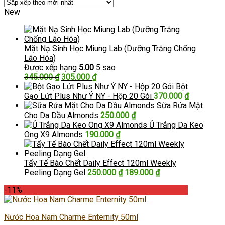
New
Mặt Nạ Sinh Học Miung Lab (Dưỡng Trắng Chống
Lão Hóa)
Được xếp hạng
5.00
5 sao
Giá
Giá
345.000
₫
305.000
₫
gốc
hiện
Bột
là:
tại
Gạo Lứt Plus Như Ý NY - Hộp 20 Gói
370.000
₫
345.000 ₫.
là:
Sữa Rửa Mặt
305.000 ₫.
Cho Da Dầu Almonds
250.000
₫
Ủ Trắng Da Keo
Ong X9 Almonds
190.000
₫
Tẩy Tế Bào Chết Daily Effect 120ml Weekly
Giá
Giá
Peeling Dạng Gel
250.000
₫
189.000
₫
gốc
hiện
-11%
là:
tại
250.000 ₫.
là:
189.000 ₫.
Nước Hoa Nam Charme Enternity 50ml