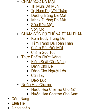
CHĂM SÓC DA MẶT
Trị Mụn, Da Mụn
Trị Nám Da, Vết Thâm
Dưỡng Trắng Da Mặt
Mask Dưỡng Da Mặt
Sữa Rửa Mặt
Son Môi
CHĂM SÓC CƠ THỂ VÀ TOÀN THÂN
Kem Body Trắng Da
Tắm Trắng Da Toàn Thân
Chăm Sóc Đôi Mắt
Chăm Sóc Tóc
Thực Phẩm Chức Năng
Kiểm Soát Cân Nặng
Dành Cho Bé
Dành Cho Người Lớn
Cần Tây
Diệp Lục
Nước Hoa Charme
Nước Hoa Charme Cho Nữ
Nước Hoa Charme Cho Nam
Cẩm Nang
Liên Hệ
Đăng nhập