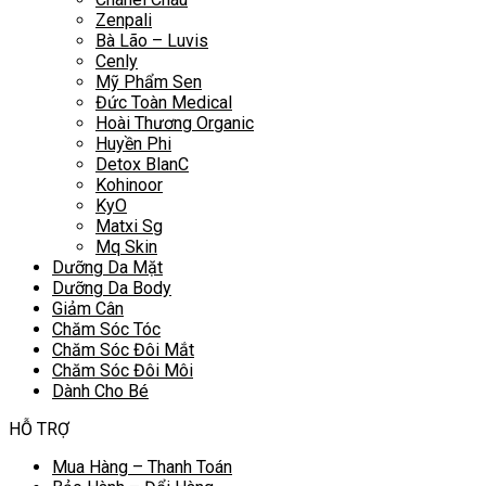
Zenpali
Bà Lão – Luvis
Cenly
Mỹ Phẩm Sen
Đức Toàn Medical
Hoài Thương Organic
Huyền Phi
Detox BlanC
Kohinoor
KyO
Matxi Sg
Mq Skin
Dưỡng Da Mặt
Dưỡng Da Body
Giảm Cân
Chăm Sóc Tóc
Chăm Sóc Đôi Mắt
Chăm Sóc Đôi Môi
Dành Cho Bé
HỖ TRỢ
Mua Hàng – Thanh Toán