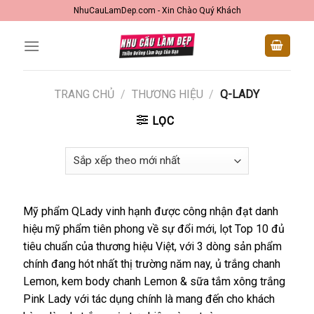
Skip
NhuCauLamDep.com - Xin Chào Quý Khách
to
content
TRANG CHỦ
/
THƯƠNG HIỆU
/
Q-LADY
LỌC
Mỹ phẩm QLady vinh hạnh được công nhận đạt danh
hiệu mỹ phẩm tiên phong về sự đổi mới, lọt Top 10 đủ
tiêu chuẩn của thương hiệu Việt, với 3 dòng sản phẩm
chính đang hót nhất thị trường năm nay, ủ trắng chanh
Lemon, kem body chanh Lemon & sữa tắm xông trắng
Pink Lady với tác dụng chính là mang đến cho khách