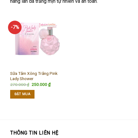
hàng làn da trắng mịn tự nhiên và an toàn.
-7%
Sữa Tắm Xông Trắng Pink
Lady Shower
Giá
Giá
270.000
₫
250.000
₫
gốc
hiện
là:
tại
ĐẶT MUA
270.000 ₫.
là:
250.000 ₫.
THÔNG TIN LIÊN HỆ