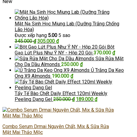
New
Mặt Nạ Sinh Học Miung Lab (Dưỡng Trắng Chống
Lão Hóa)
Được xếp hạng
5.00
5 sao
Giá
Giá
345.000
₫
305.000
₫
gốc
hiện
Bột
là:
tại
Gạo Lứt Plus Như Ý NY - Hộp 20 Gói
370.000
₫
345.000 ₫.
là:
Sữa Rửa Mặt
305.000 ₫.
Cho Da Dầu Almonds
250.000
₫
Ủ Trắng Da Keo
Ong X9 Almonds
190.000
₫
Tẩy Tế Bào Chết Daily Effect 120ml Weekly
Giá
Giá
Peeling Dạng Gel
250.000
₫
189.000
₫
gốc
hiện
là:
tại
250.000 ₫.
là:
189.000 ₫.
Combo Serum Drmai Nguyên Chất, Mix & Sữa Rửa
Mặt Mai Thảo Mộc