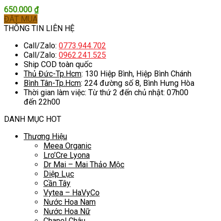
650.000
₫
ĐẶT MUA
THÔNG TIN LIÊN HỆ
Call/Zalo:
0773.944.702
Call/Zalo:
0962.241.525
Ship COD toàn quốc
Thủ Đức-Tp.Hcm
: 130 Hiệp Bình, Hiệp Bình Chánh
Bình Tân-Tp.Hcm
: 224 đường số 8, Bình Hưng Hòa
Thời gian làm việc: Từ thứ 2 đến chủ nhật: 07h00
đến 22h00
DANH MỤC HOT
Thương Hiệu
Meea Organic
Lro’Cre Lyona
Dr Mai – Mai Thảo Mộc
Diệp Lục
Cần Tây
Vytea – HaVyCo
Nước Hoa Nam
Nước Hoa Nữ
Chanel Châu