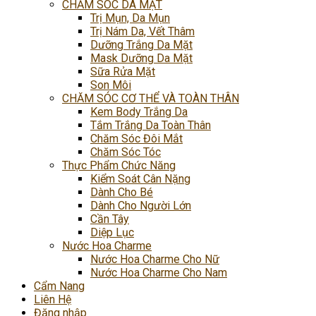
CHĂM SÓC DA MẶT
Trị Mụn, Da Mụn
Trị Nám Da, Vết Thâm
Dưỡng Trắng Da Mặt
Mask Dưỡng Da Mặt
Sữa Rửa Mặt
Son Môi
CHĂM SÓC CƠ THỂ VÀ TOÀN THÂN
Kem Body Trắng Da
Tắm Trắng Da Toàn Thân
Chăm Sóc Đôi Mắt
Chăm Sóc Tóc
Thực Phẩm Chức Năng
Kiểm Soát Cân Nặng
Dành Cho Bé
Dành Cho Người Lớn
Cần Tây
Diệp Lục
Nước Hoa Charme
Nước Hoa Charme Cho Nữ
Nước Hoa Charme Cho Nam
Cẩm Nang
Liên Hệ
Đăng nhập