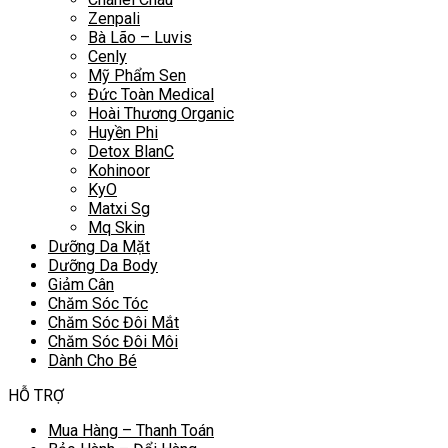
Zenpali
Bà Lão – Luvis
Cenly
Mỹ Phẩm Sen
Đức Toàn Medical
Hoài Thương Organic
Huyền Phi
Detox BlanC
Kohinoor
KyO
Matxi Sg
Mq Skin
Dưỡng Da Mặt
Dưỡng Da Body
Giảm Cân
Chăm Sóc Tóc
Chăm Sóc Đôi Mắt
Chăm Sóc Đôi Môi
Dành Cho Bé
HỖ TRỢ
Mua Hàng – Thanh Toán