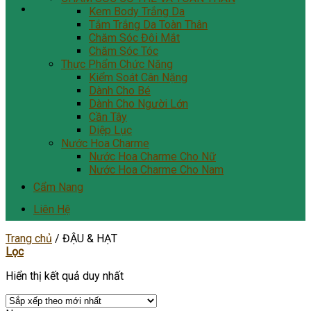
Kem Body Trắng Da
Tắm Trắng Da Toàn Thân
Chăm Sóc Đôi Mắt
Chăm Sóc Tóc
Thực Phẩm Chức Năng
Kiểm Soát Cân Nặng
Dành Cho Bé
Dành Cho Người Lớn
Cần Tây
Diệp Lục
Nước Hoa Charme
Nước Hoa Charme Cho Nữ
Nước Hoa Charme Cho Nam
Cẩm Nang
Liên Hệ
Trang chủ
/
ĐẬU & HẠT
Lọc
Hiển thị kết quả duy nhất